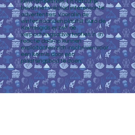
kermismeesters. En natuurlijk
bevat het vakblad interessante
advertenties. Vooral in de
wintermaanden plaatst Buro de
Kermisgids er zelf de
verpachtingsadvertenties in. In
reactie daarop kunnen
exploitanten zich inschrijven voor
een kermis door een
plaatsingsbod te doen.