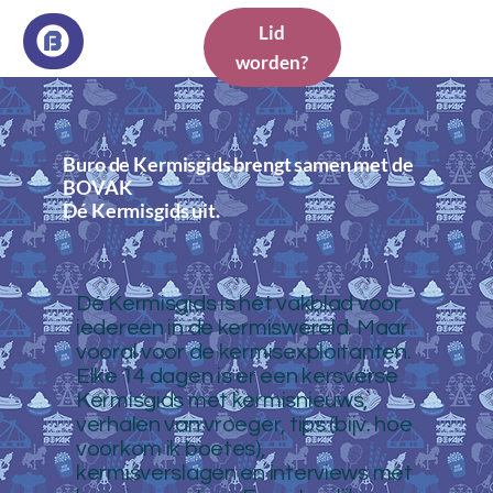
Lid
worden?
Buro de Kermisgids brengt samen met de
BOVAK
Dé Kermisgids uit.
Dé Kermisgids is hét vakblad voor
iedereen in de kermiswereld. Maar
vooral voor de kermisexploitanten.
Elke 14 dagen is er een kersverse
Kermisgids met kermisnieuws,
verhalen van vroeger, tips (bijv. hoe
voorkom ik boetes),
kermisverslagen en interviews met