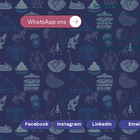
Secretariaat:
Prins Willem Alexan
WhatsApp ons
7312 GB Apeldoorn
Telefoon :
+31 (0)55 – 522 37
Informatie over:
Pri
Instagram
LinkedIn
Facebook
Emai