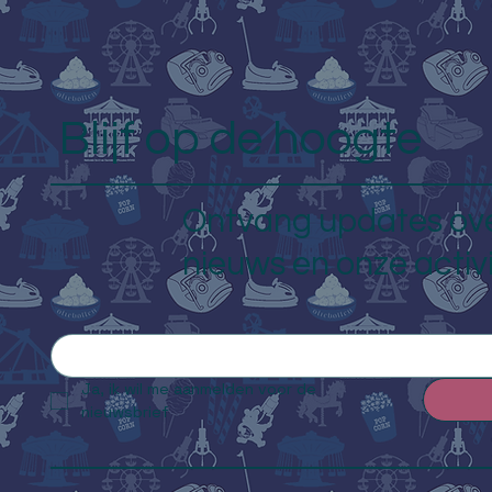
Blijf op de hoogte
Ontvang updates ov
nieuws en onze activ
Ja, ik wil me aanmelden voor de 
nieuwsbrief