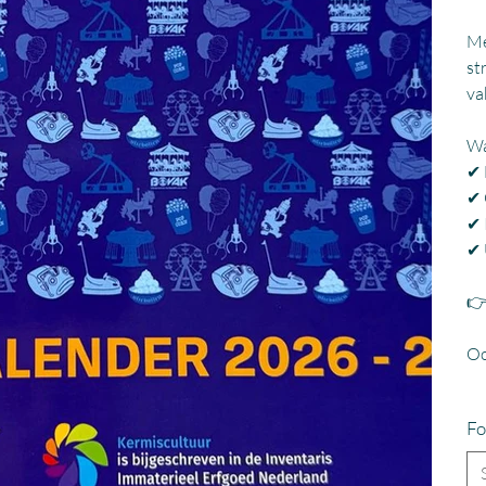
Me
st
va
Wa
✔ 
✔ 
✔ 
✔ 
👉
Oo
Fo