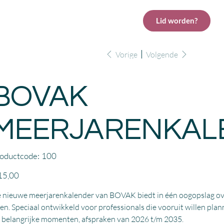
Lid worden?
Inloggen leden
Vorige
Volgende
BOVAK
MEERJARENKAL
Productcode
oductcode:
100
100
15,00
 nieuwe meerjarenkalender van BOVAK biedt in één oogopslag ov
ren. Speciaal ontwikkeld voor professionals die vooruit willen pla
 belangrijke momenten, afspraken van 2026 t/m 2035.