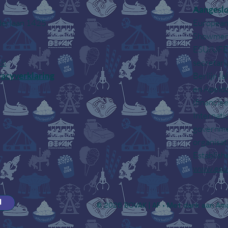
Aangeslo
Europea
derlaan 1425
Showmen'
ESU/UFE 
secretari
48
Berlijn (
vacyverklaring
en Apeld
(financiee
Internati
governme
organisa
Establish
www.esu-
l
© 2026 BOVAK | AF • Met dank aan Ama