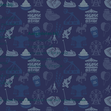
ten bij:
n
s Union
met (deel)
aten in
Aangesloten bij:
algemeen)
International
oorn
Association of
l)
Amusement Parks and
onal non-
Attractions IAAPA -
ntal
Alexandria, Virginia -
tion (NGO).
USA
ed in 1954.
ufe.eu
r Sjauw En Wa - Windhorst voor het videomateriaal