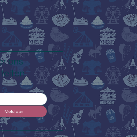
er ons
iteiten
Meld aan